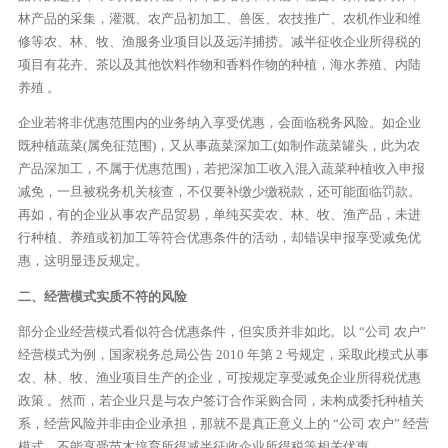
林产品的采集，灌溉、农产品初加工、兽医、农技推广、农机作业和维
修等农、林、牧、渔服务业项目以及远洋捕捞。减半征收企业所得税的
项目有花卉、茶以及其他饮料作物和香料作物的种植，海水养殖、内陆
养殖 。
企业若将非优惠范围内的业务纳入享受优惠，会面临税务风险。如企业
既种植蔬菜(属免征范围)，又从事蔬菜深加工(如制作蔬菜罐头，此为农
产品深加工，不属于优惠范围)，若把深加工收入混入蔬菜种植收入申报
减免，一旦被税务机关核查，不仅要补缴少缴税款，还可能面临罚款。
再如，有的企业从事农产品贸易，单纯买卖农、林、牧、渔产品，未进
行种植、养殖或初加工等符合优惠条件的活动，却错误申报享受减免优
惠，这明显违反规定。
二、经营模式实质不符的风险
部分企业经营模式看似符合优惠条件，但实质并非如此。以 “公司 农户”
经营模式为例，国家税务总局公告 2010 年第 2 号规定，采取此模式从事
农、林、牧、渔业项目生产的企业，可按规定享受减免企业所得税优惠
政策 。然而，若企业只是与农户签订合作采购合同，未构成委托种植关
系，经营风险并非由企业承担，那就不是真正意义上的 “公司 农户” 经营
模式，不能享受苗木培育所得减半征收企业所得税等相关优惠。