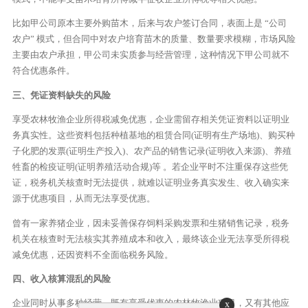
比如甲公司原本主要外购苗木，后来与农户签订合同，表面上是 “公司
农户” 模式，但合同中对农户培育苗木的质量、数量要求模糊，市场风险
主要由农户承担，甲公司未实质参与经营管理，这种情况下甲公司就不
符合优惠条件。
三、凭证资料缺失的风险
享受农林牧渔企业所得税减免优惠，企业需留存相关凭证资料以证明业
务真实性。这些资料包括种植基地的租赁合同(证明有生产场地)、购买种
子化肥的发票(证明生产投入)、农产品的销售记录(证明收入来源)、养殖
牲畜的检疫证明(证明养殖活动合规)等 。若企业平时不注重保存这些凭
证，税务机关核查时无法提供，就难以证明业务真实发生、收入确实来
源于优惠项目，从而无法享受优惠。
曾有一家养猪企业，因未妥善保存饲料采购发票和生猪销售记录，税务
机关在核查时无法核实其养殖成本和收入，最终该企业无法享受所得税
减免优惠，还因资料不全面临税务风险。
四、收入核算混乱的风险
企业同时从事多种经营，既有享受优惠的农林牧渔业项目，又有其他应
x